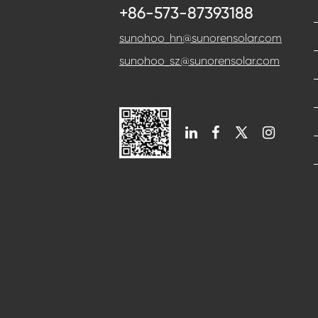
+86-573-87393188
sunohoo_hn@sunorensolar.com
sunohoo_sz@sunorensolar.com
